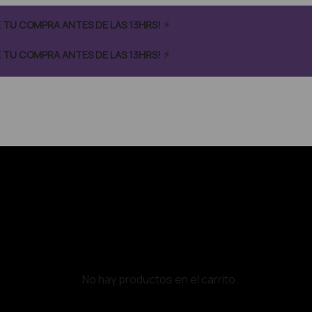
⚡
CÉ TU COMPRA ANTES DE LAS 13HRS!
⚡
CÉ TU COMPRA ANTES DE LAS 13HRS!
No hay productos en el carrito.