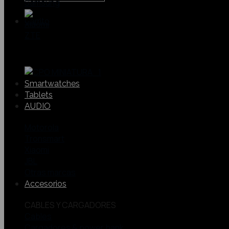
Samsung
Xiaomi
ZTE
Smartwatches
Tablets
AUDIO
Motorola
Tronsmart
Xiaomi
JBL
Otras marcas
Accesorios
CABLES Y CARGADORES
Cables
Cargadores & power bank