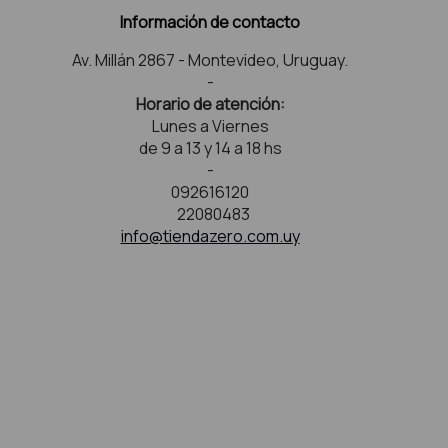
Información de contacto
Av. Millán 2867 - Montevideo, Uruguay.
-
Horario de atención:
Lunes a Viernes
de 9 a 13 y 14 a 18 hs
-
092616120
22080483
info@tiendazero.com.uy