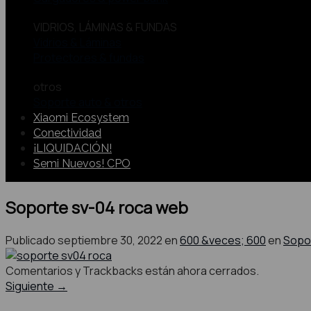
VIDRIOS, LÁMINAS & FUNDAS
Vidrios & Láminas
Protectores & fundas
otros
Soporte auto & otros
Xiaomi Ecosystem
Conectividad
¡LIQUIDACIÓN!
Semi Nuevos! CPO
Soporte sv-04 roca web
Publicado
septiembre 30, 2022
en
600 &veces; 600
en
Sopor
Comentarios y Trackbacks están ahora cerrados.
Siguiente
→