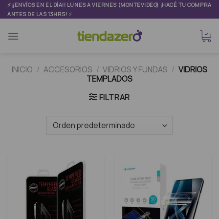
Skip
⚡¡¡ENVÍOS EN EL DÍA!! LUNES A VIERNES (MONTEVIDEO) ¡HACÉ TU COMPRA
⚡
ANTES DE LAS 13HRS!
to
content
INICIO
/
ACCESORIOS
/
VIDRIOS Y FUNDAS
/
VIDRIOS
TEMPLADOS
FILTRAR