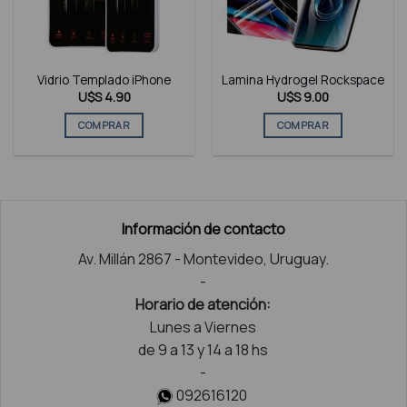
Vidrio Templado iPhone
Lamina Hydrogel Rockspace
U$S
4.90
U$S
9.00
COMPRAR
COMPRAR
Información de contacto
Av. Millán 2867 - Montevideo, Uruguay.
-
Horario de atención:
Lunes a Viernes
de 9 a 13 y 14 a 18 hs
-
092616120