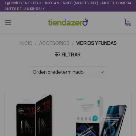
Skip
⚡¡¡ENVÍOS EN EL DÍA!! LUNES A VIERNES (MONTEVIDEO) ¡HACÉ TU COMPRA
⚡
ANTES DE LAS 13HRS!
to
content
INICIO
/
ACCESORIOS
/
VIDRIOS Y FUNDAS
FILTRAR