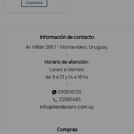
COMPRAR
Este
producto
tiene
múltiples
variantes.
Información de contacto
Las
Av. Millán 2867 - Montevideo, Uruguay.
opciones
se
-
pueden
Horario de atención:
elegir
Lunes a Viernes
en
de 9 a 13 y 14 a 18 hs
la
-
página
092616120
de
producto
22080483
info@tiendazero.com.uy
Compras