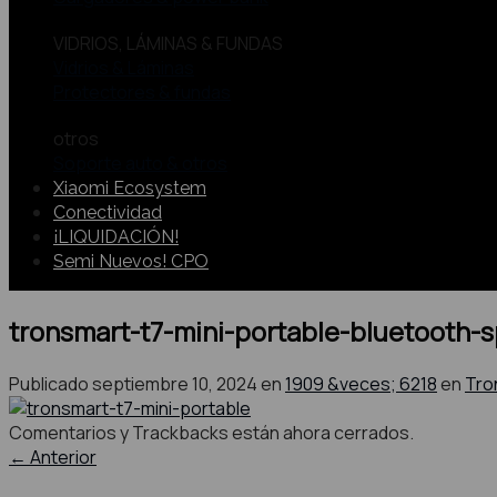
VIDRIOS, LÁMINAS & FUNDAS
Vidrios & Láminas
Protectores & fundas
otros
Soporte auto & otros
Xiaomi Ecosystem
Conectividad
¡LIQUIDACIÓN!
Semi Nuevos! CPO
tronsmart-t7-mini-portable-bluetooth-
Publicado
septiembre 10, 2024
en
1909 &veces; 6218
en
Tro
Comentarios y Trackbacks están ahora cerrados.
←
Anterior