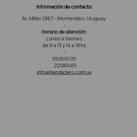
Información de contacto
Av. Millán 2867 - Montevideo, Uruguay.
-
Horario de atención:
Lunes a Viernes
de 9 a 13 y 14 a 18 hs
-
092616120
22080483
info@tiendazero.com.uy