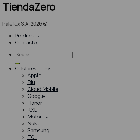
TiendaZero
Palefox S.A. 2026 ©
Productos
Contacto
Buscar
por:
Celulares Libres
Apple
Blu
Cloud Mobile
Google
Honor
KXD
Motorola
Nokia
Samsung
TCL