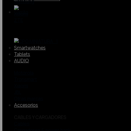
Samsung
Xiaomi
ZTE
Smartwatches
Tablets
AUDIO
Motorola
Tronsmart
Xiaomi
JBL
Otras marcas
Accesorios
CABLES Y CARGADORES
Cables
Cargadores & power bank