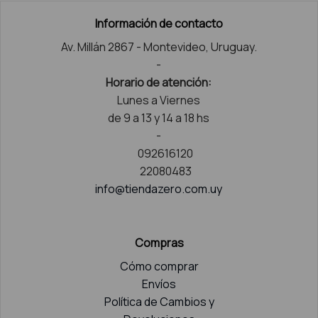
Información de contacto
Av. Millán 2867 - Montevideo, Uruguay.
-
Horario de atención:
Lunes a Viernes
de 9 a 13 y 14 a 18 hs
-
092616120
22080483
info@tiendazero.com.uy
Compras
Cómo comprar
Envíos
Política de Cambios y