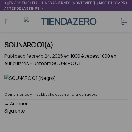
Skip
⚡¡¡ENVÍOS EN EL DÍA!! LUNES A VIERNES (MONTEVIDEO) ¡HACÉ TU COMPRA
⚡
ANTES DE LAS 13HRS!
to
content
SOUNARC Q1(4)
Publicado
febrero 24, 2025
en
1000 &veces; 1000
en
Auriculares Bluetooth SOUNARC Q1
Comentarios y Trackbacks están ahora cerrados.
←
Anterior
Siguiente
→