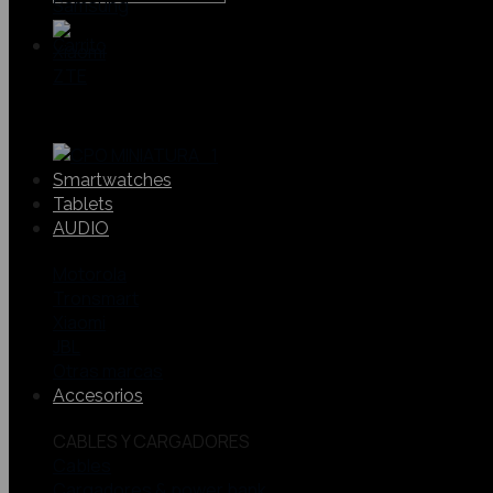
Samsung
Xiaomi
ZTE
Smartwatches
Tablets
AUDIO
Motorola
Tronsmart
Xiaomi
JBL
Otras marcas
Accesorios
CABLES Y CARGADORES
Cables
Cargadores & power bank