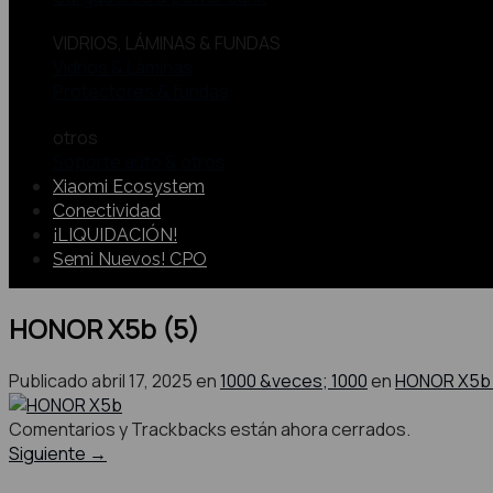
VIDRIOS, LÁMINAS & FUNDAS
Vidrios & Láminas
Protectores & fundas
otros
Soporte auto & otros
Xiaomi Ecosystem
Conectividad
¡LIQUIDACIÓN!
Semi Nuevos! CPO
HONOR X5b (5)
Publicado
abril 17, 2025
en
1000 &veces; 1000
en
HONOR X5b 
Comentarios y Trackbacks están ahora cerrados.
Siguiente
→