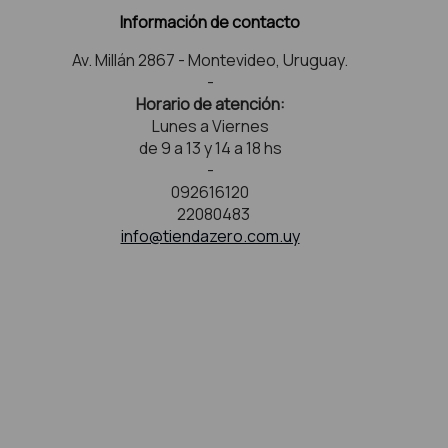
Información de contacto
Av. Millán 2867 - Montevideo, Uruguay.
-
Horario de atención:
Lunes a Viernes
de 9 a 13 y 14 a 18 hs
-
092616120
22080483
info@tiendazero.com.uy