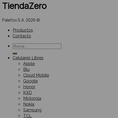
TiendaZero
Palefox S.A. 2026 ©
Productos
Contacto
Buscar
por:
Celulares Libres
Apple
Blu
Cloud Mobile
Google
Honor
KXD
Motorola
Nokia
Samsung
TCL