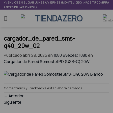
Skip
⚡¡¡ENVÍOS EN EL DÍA!! LUNES A VIERNES (MONTEVIDEO) ¡HACÉ TU COMPRA
⚡
ANTES DE LAS 13HRS!
to
content
cargador_de_pared_sms-
q40_20w_02
Publicado
abril 29, 2025
en
1080 &veces; 1080
en
Cargador de Pared Somostel PD (USB-C) 20W
Comentarios y Trackbacks están ahora cerrados.
←
Anterior
Siguiente
→