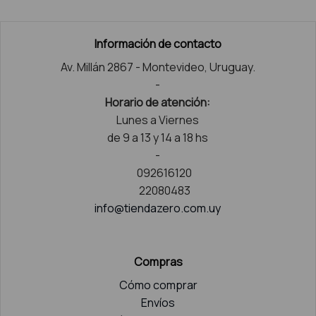
Información de contacto
Av. Millán 2867 - Montevideo, Uruguay.
-
Horario de atención:
Lunes a Viernes
de 9 a 13 y 14 a 18 hs
-
092616120
22080483
info@tiendazero.com.uy
Compras
Cómo comprar
Envíos