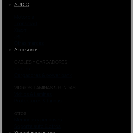
AUDIO
Motorola
Tronsmart
Xiaomi
JBL
Otras marcas
Accesorios
CABLES Y CARGADORES
Cables
Cargadores & power bank
VIDRIOS, LÁMINAS & FUNDAS
Vidrios & Láminas
Protectores & fundas
otros
Memorias y pendrives
Soporte auto & otros
Xiaomi Ecosystem