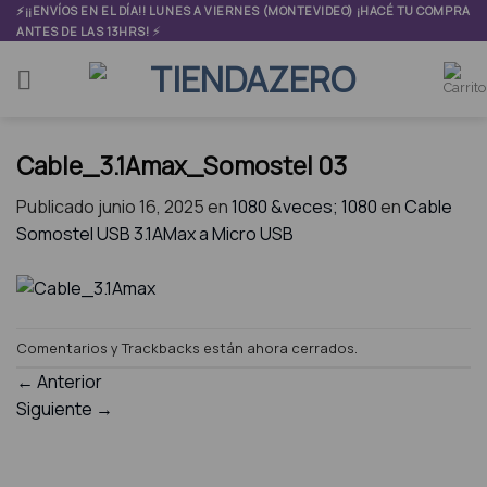
Skip
⚡¡¡ENVÍOS EN EL DÍA!! LUNES A VIERNES (MONTEVIDEO) ¡HACÉ TU COMPRA
⚡
ANTES DE LAS 13HRS!
to
content
Cable_3.1Amax_Somostel 03
Publicado
junio 16, 2025
en
1080 &veces; 1080
en
Cable
Somostel USB 3.1AMax a Micro USB
Comentarios y Trackbacks están ahora cerrados.
←
Anterior
Siguiente
→