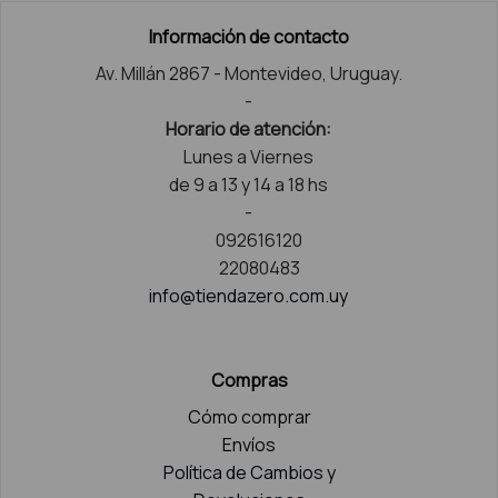
Información de contacto
Av. Millán 2867 - Montevideo, Uruguay.
-
Horario de atención:
Lunes a Viernes
de 9 a 13 y 14 a 18 hs
-
092616120
22080483
info@tiendazero.com.uy
Compras
Cómo comprar
Envíos
Política de Cambios y