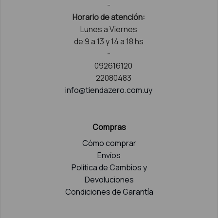
-
Horario de atención:
Lunes a Viernes
de 9 a 13 y 14 a 18 hs
-
092616120
22080483
info@tiendazero.com.uy
Compras
Cómo comprar
Envíos
Política de Cambios y
Devoluciones
Condiciones de Garantía