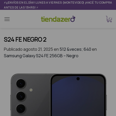
Skip
⚡¡¡ENVÍOS EN EL DÍA!! LUNES A VIERNES (MONTEVIDEO) ¡HACÉ TU COMPRA
⚡
ANTES DE LAS 13HRS!
to
content
S24 FE NEGRO 2
Publicado
agosto 21, 2025
en
512 &veces; 640
en
Samsung Galaxy S24 FE 256GB – Negro