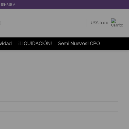
⚡
S 13HRS!
U$S
0.00
vidad
¡LIQUIDACIÓN!
Semi Nuevos! CPO