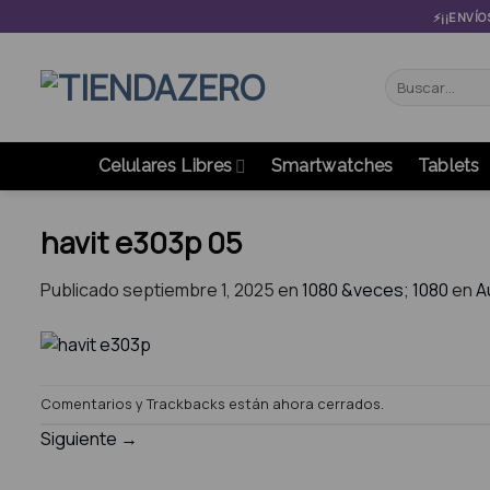
Skip
⚡¡¡ENVÍO
to
content
Buscar
por:
Celulares Libres
Smartwatches
Tablets
havit e303p 05
Publicado
septiembre 1, 2025
en
1080 &veces; 1080
en
A
Comentarios y Trackbacks están ahora cerrados.
Siguiente
→