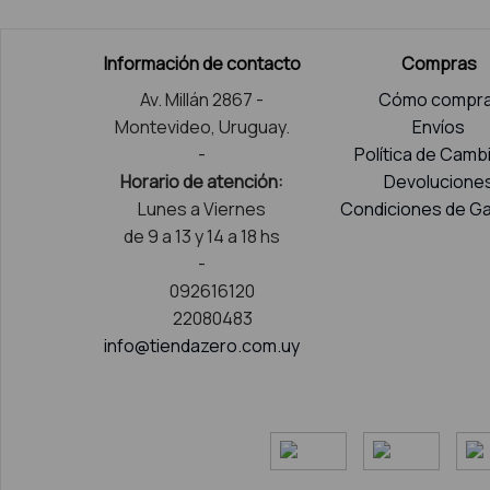
Información de contacto
Compras
Av. Millán 2867 -
Cómo compra
Montevideo, Uruguay.
Envíos
-
Política de Camb
Horario de atención:
Devolucione
Lunes a Viernes
Condiciones de Ga
de 9 a 13 y 14 a 18 hs
-
092616120
22080483
info@tiendazero.com.uy