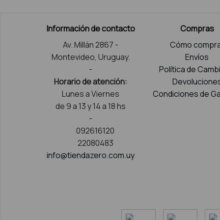
Información de contacto
Compras
Av. Millán 2867 -
Cómo compra
Montevideo, Uruguay.
Envíos
-
Política de Camb
Horario de atención:
Devolucione
Lunes a Viernes
Condiciones de Ga
de 9 a 13 y 14 a 18 hs
-
092616120
22080483
info@tiendazero.com.uy