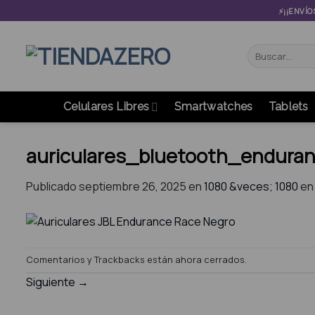
Skip
⚡¡¡ENVÍO
to
content
Buscar
por:
Celulares Libres
Smartwatches
Tablets
auriculares_bluetooth_endura
Publicado
septiembre 26, 2025
en
1080 &veces; 1080
e
Comentarios y Trackbacks están ahora cerrados.
Siguiente
→