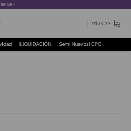
⚡
S 13HRS!
U$S
0.00
vidad
¡LIQUIDACIÓN!
Semi Nuevos! CPO