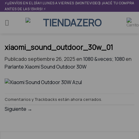
Skip
⚡¡¡ENVÍOS EN EL DÍA!! LUNES A VIERNES (MONTEVIDEO) ¡HACÉ TU COMPRA
⚡
ANTES DE LAS 13HRS!
to
content
xiaomi_sound_outdoor_30w_01
Publicado
septiembre 26, 2025
en
1080 &veces; 1080
en
Parlante Xiaomi Sound Outdoor 30W
Comentarios y Trackbacks están ahora cerrados.
Siguiente
→