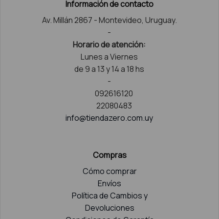
Información de contacto
Av. Millán 2867 - Montevideo, Uruguay.
-
Horario de atención:
Lunes a Viernes
de 9 a 13 y 14 a 18 hs
-
092616120
22080483
info@tiendazero.com.uy
Compras
Cómo comprar
Envíos
Política de Cambios y
Devoluciones