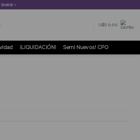
⚡
S 13HRS!
U$S
0.00
vidad
¡LIQUIDACIÓN!
Semi Nuevos! CPO