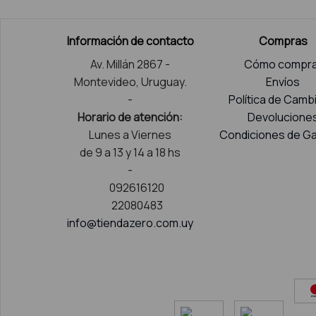
Información de contacto
Compras
Av. Millán 2867 -
Cómo compra
Montevideo, Uruguay.
Envíos
-
Política de Camb
Horario de atención:
Devolucione
Lunes a Viernes
Condiciones de Ga
de 9 a 13 y 14 a 18 hs
-
092616120
22080483
info@tiendazero.com.uy