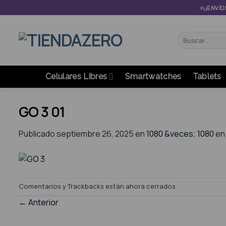
Skip
⚡¡¡ENVÍO
to
content
Buscar
por:
Celulares Libres
Smartwatches
Tablets
GO 3 01
Publicado
septiembre 26, 2025
en
1080 &veces; 1080
e
Comentarios y Trackbacks están ahora cerrados.
←
Anterior