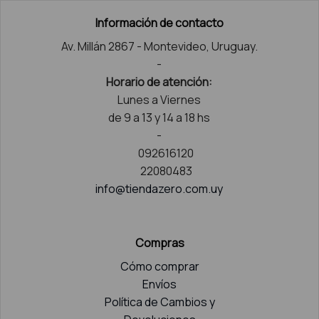
Información de contacto
Av. Millán 2867 - Montevideo, Uruguay.
-
Horario de atención:
Lunes a Viernes
de 9 a 13 y 14 a 18 hs
-
092616120
22080483
info@tiendazero.com.uy
Compras
Cómo comprar
Envíos
Política de Cambios y