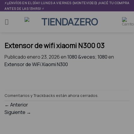
Skip
⚡¡¡ENVÍOS EN EL DÍA!! LUNES A VIERNES (MONTEVIDEO) ¡HACÉ TU COMPRA
⚡
ANTES DE LAS 13HRS!
to
content
Extensor de wifi xiaomi N300 03
Publicado
enero 23, 2026
en
1080 &veces; 1080
en
Extensor de WiFi Xiaomi N300
Comentarios y Trackbacks están ahora cerrados.
←
Anterior
Siguiente
→