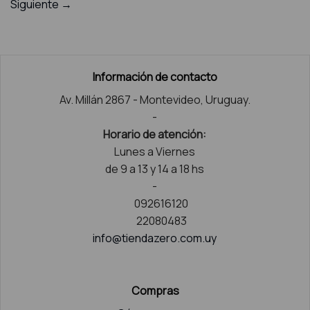
Siguiente
→
Información de contacto
Av. Millán 2867 - Montevideo, Uruguay.
-
Horario de atención:
Lunes a Viernes
de 9 a 13 y 14 a 18 hs
-
092616120
22080483
info@tiendazero.com.uy
Compras