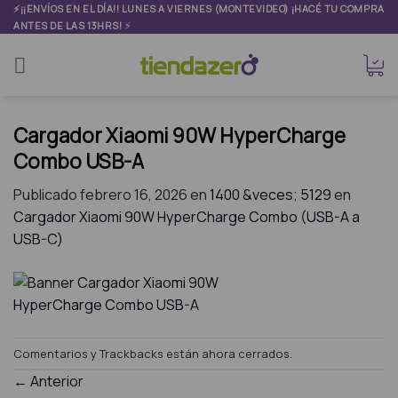
Skip
⚡¡¡ENVÍOS EN EL DÍA!! LUNES A VIERNES (MONTEVIDEO) ¡HACÉ TU COMPRA
⚡
ANTES DE LAS 13HRS!
to
content
Cargador Xiaomi 90W HyperCharge
Combo USB-A
Publicado
febrero 16, 2026
en
1400 &veces; 5129
en
Cargador Xiaomi 90W HyperCharge Combo (USB-A a
USB-C)
Comentarios y Trackbacks están ahora cerrados.
←
Anterior