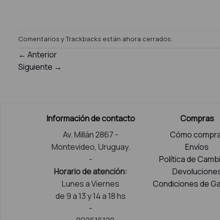
Comentarios y Trackbacks están ahora cerrados.
←
Anterior
Siguiente
→
Información de contacto
Compras
Av. Millán 2867 -
Cómo compra
Montevideo, Uruguay.
Envíos
-
Política de Camb
Horario de atención:
Devolucione
Lunes a Viernes
Condiciones de Ga
de 9 a 13 y 14 a 18 hs
-