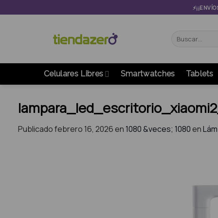
Skip
⚡¡¡ENVÍO
to
content
Buscar
por:
Celulares Libres
Smartwatches
Tablets
lampara_led_escritorio_xiaomi2
Publicado
febrero 16, 2026
en
1080 &veces; 1080
en
Lámp