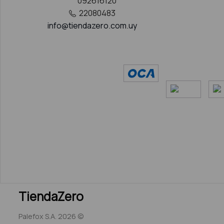
092616120
22080483
info@tiendazero.com.uy
TiendaZero
Palefox S.A. 2026 ©