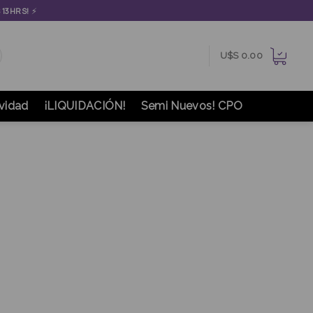
⚡
S 13HRS!
U$S
0.00
vidad
¡LIQUIDACIÓN!
Semi Nuevos! CPO