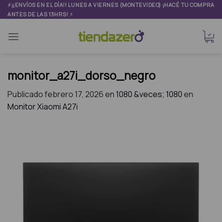
Skip
⚡¡¡ENVÍOS EN EL DÍA!! LUNES A VIERNES (MONTEVIDEO) ¡HACÉ TU COMPRA
⚡
ANTES DE LAS 13HRS!
to
content
monitor_a27i_dorso_negro
Publicado
febrero 17, 2026
en
1080 &veces; 1080
en
Monitor Xiaomi A27i