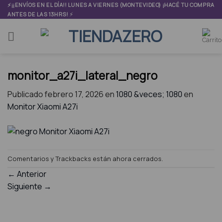
Skip
⚡¡¡ENVÍOS EN EL DÍA!! LUNES A VIERNES (MONTEVIDEO) ¡HACÉ TU COMPRA
⚡
ANTES DE LAS 13HRS!
to
content
monitor_a27i_lateral_negro
Publicado
febrero 17, 2026
en
1080 &veces; 1080
en
Monitor Xiaomi A27i
Comentarios y Trackbacks están ahora cerrados.
←
Anterior
Siguiente
→