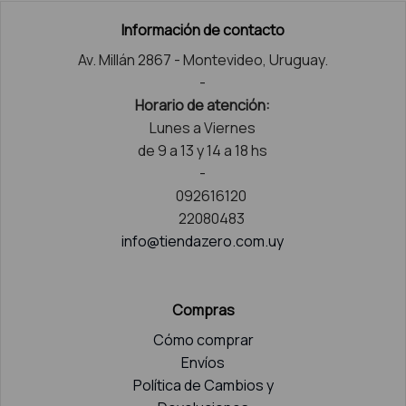
Información de contacto
Av. Millán 2867 - Montevideo, Uruguay.
-
Horario de atención:
Lunes a Viernes
de 9 a 13 y 14 a 18 hs
-
092616120
22080483
info@tiendazero.com.uy
Compras
Cómo comprar
Envíos
Política de Cambios y