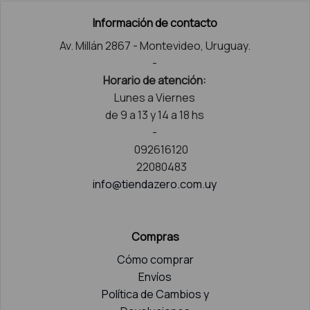
Información de contacto
Av. Millán 2867 - Montevideo, Uruguay.
-
Horario de atención:
Lunes a Viernes
de 9 a 13 y 14 a 18 hs
-
092616120
22080483
info@tiendazero.com.uy
Compras
Cómo comprar
Envíos
Política de Cambios y