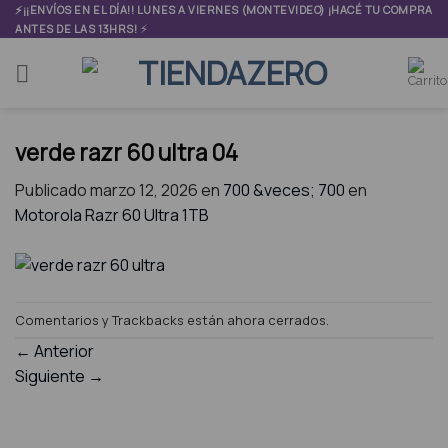
Skip
⚡¡¡ENVÍOS EN EL DÍA!! LUNES A VIERNES (MONTEVIDEO) ¡HACÉ TU COMPRA
⚡
ANTES DE LAS 13HRS!
to
content
verde razr 60 ultra 04
Publicado
marzo 12, 2026
en
700 &veces; 700
en
Motorola Razr 60 Ultra 1TB
Comentarios y Trackbacks están ahora cerrados.
←
Anterior
Siguiente
→