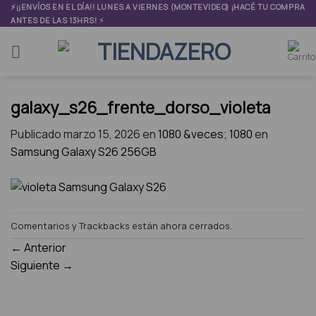
Skip
⚡¡¡ENVÍOS EN EL DÍA!! LUNES A VIERNES (MONTEVIDEO) ¡HACÉ TU COMPRA
⚡
ANTES DE LAS 13HRS!
to
content
galaxy_s26_frente_dorso_violeta
Publicado
marzo 15, 2026
en
1080 &veces; 1080
en
Samsung Galaxy S26 256GB
Comentarios y Trackbacks están ahora cerrados.
←
Anterior
Siguiente
→