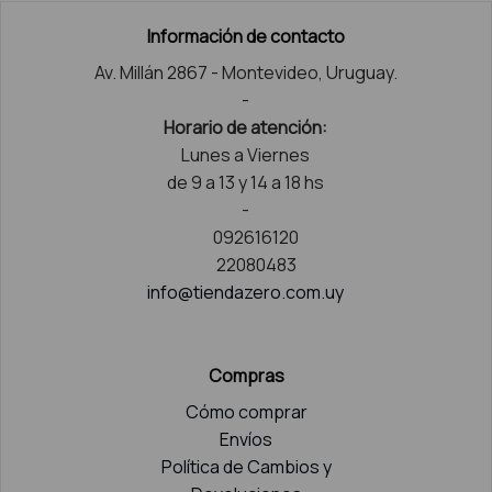
Información de contacto
Av. Millán 2867 - Montevideo, Uruguay.
-
Horario de atención:
Lunes a Viernes
de 9 a 13 y 14 a 18 hs
-
092616120
22080483
info@tiendazero.com.uy
Compras
Cómo comprar
Envíos
Política de Cambios y