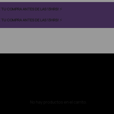
⚡
CÉ TU COMPRA ANTES DE LAS 13HRS!
⚡
CÉ TU COMPRA ANTES DE LAS 13HRS!
No hay productos en el carrito.