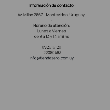
Información de contacto
Av. Millán 2867 - Montevideo, Uruguay.
-
Horario de atención:
Lunes a Viernes
de 9 a 13 y 14 a 18 hs
-
092616120
22080483
info@tiendazero.com.uy