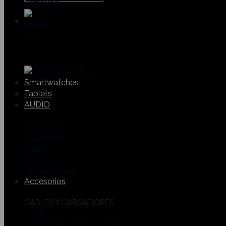
Samsung
Xiaomi
ZTE
Smartwatches
Tablets
AUDIO
Motorola
Tronsmart
Xiaomi
JBL
Otras marcas
Accesorios
CABLES Y CARGADORES
Cables
Cargadores & power bank