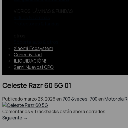
VIDRIOS, LÁMINAS & FUNDAS
Vidrios & Láminas
Protectores & fundas
otros
Soporte auto & otros
Xiaomi Ecosystem
Conectividad
¡LIQUIDACIÓN!
Semi Nuevos! CPO
Celeste Razr 60 5G 01
Publicado
marzo 23, 2026
en
700 &veces; 700
en
Motorola R
Comentarios y Trackbacks están ahora cerrados.
Siguiente
→