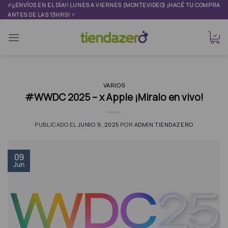
Skip
⚡¡¡ENVÍOS EN EL DÍA!! LUNES A VIERNES (MONTEVIDEO) ¡HACÉ TU COMPRA
⚡
ANTES DE LAS 13HRS!
to
content
VARIOS
#WWDC 2025 – x Apple ¡Miralo en vivo!
PUBLICADO EL
JUNIO 9, 2025
POR
ADMIN TIENDAZERO
09
Jun