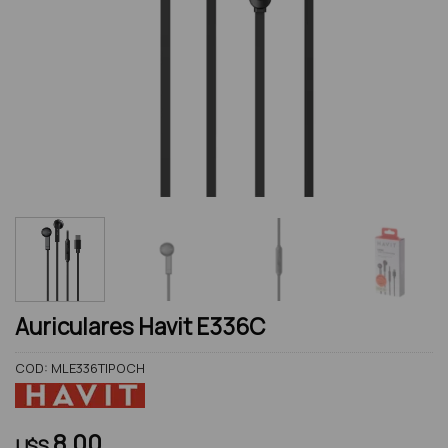
Auriculares Havit E336C
COD:
MLE336TIPOCH
8.00
U$S