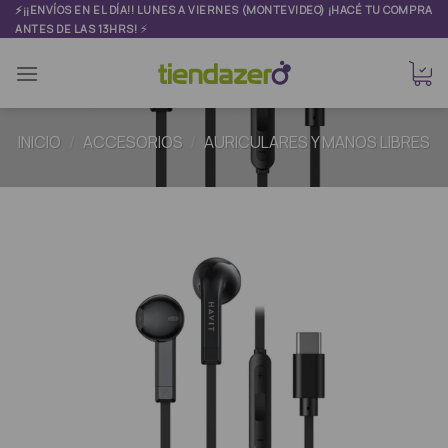
Skip
⚡¡¡ENVÍOS EN EL DÍA!! LUNES A VIERNES (MONTEVIDEO) ¡HACÉ TU COMPRA
⚡
ANTES DE LAS 13HRS!
to
content
INICIO
/
ACCESORIOS
/
AURICULARES Y MANOS LIBRES