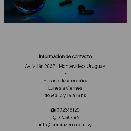
Información de contacto
Av. Millán 2867 - Montevideo, Uruguay.
-
Horario de atención:
Lunes a Viernes
de 9 a 13 y 14 a 18 hs
-
092616120
22080483
info@tiendazero.com.uy