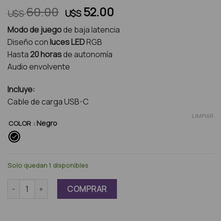
El
El
60.00
52.00
U$S
U$S
precio
precio
Modo de juego
de baja latencia
original
actual
Diseño con
luces LED
RGB
era:
es:
Hasta
20 horas
de autonomía
U$S
U$S
Audio envolvente
60.00.
52.00.
Incluye:
Cable de carga USB-C
LIMPIAR
: Negro
COLOR
Solo quedan 1 disponibles
Auriculares Tronsmart Battle Gaming Earbuds cantidad
COMPRAR