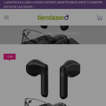
Skip
⚡¡¡ENVÍOS EN EL DÍA!! LUNES A VIERNES (MONTEVIDEO) ¡HACÉ TU COMPRA
⚡
ANTES DE LAS 13HRS!
to
content
INICIO
/
AUDIO
/
TRONSMART
13
%