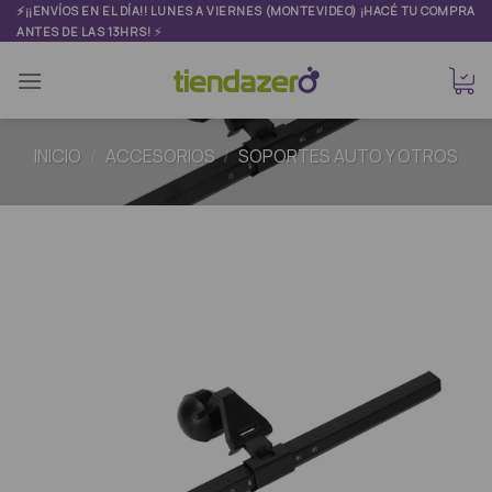
Skip
⚡¡¡ENVÍOS EN EL DÍA!! LUNES A VIERNES (MONTEVIDEO) ¡HACÉ TU COMPRA
⚡
ANTES DE LAS 13HRS!
to
content
INICIO
/
ACCESORIOS
/
SOPORTES AUTO Y OTROS