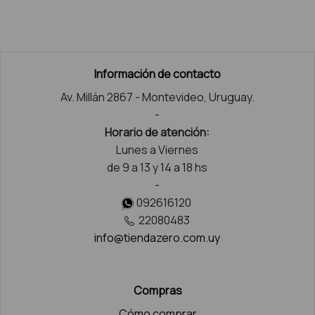
Información de contacto
Av. Millán 2867 - Montevideo, Uruguay.
-
Horario de atención:
Lunes a Viernes
de 9 a 13 y 14 a 18 hs
-
092616120
22080483
info@tiendazero.com.uy
Compras
Cómo comprar