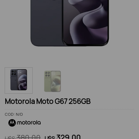
Motorola Moto G67 256GB
COD:
N/D
El
El
380.00
329.00
U$S
U$S