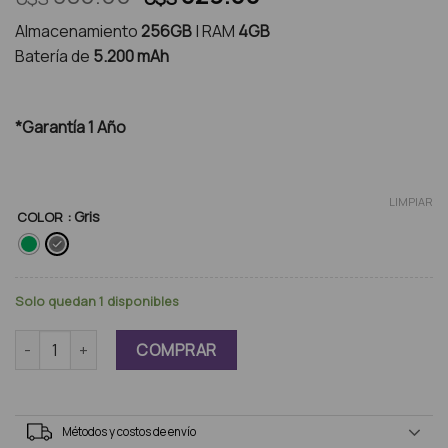
precio
precio
Almacenamiento
256GB
| RAM
4GB
original
actual
Batería de
5.200 mAh
era:
es:
U$S
U$S
380.00.
329.00.
*Garantía 1 Año
LIMPIAR
: Gris
COLOR
Solo quedan 1 disponibles
Motorola Moto G67 256GB cantidad
COMPRAR
Métodos y costos de envío