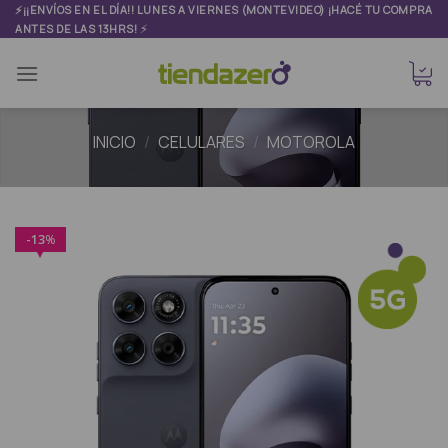
Skip
⚡¡¡ENVÍOS EN EL DÍA!! LUNES A VIERNES (MONTEVIDEO) ¡HACÉ TU COMPRA
⚡
ANTES DE LAS 13HRS!
to
content
INICIO
/
CELULARES
/
MOTOROLA
13
%