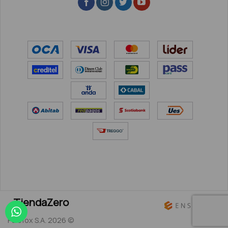
TiendaZero
Palefox S.A. 2026 ©