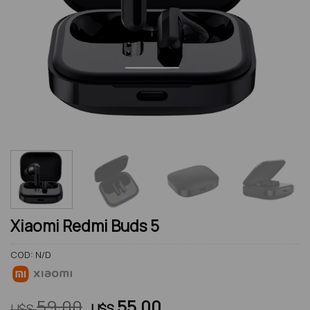
Xiaomi Redmi Buds 5
COD:
N/D
El
El
59.00
55.00
U$S
U$S