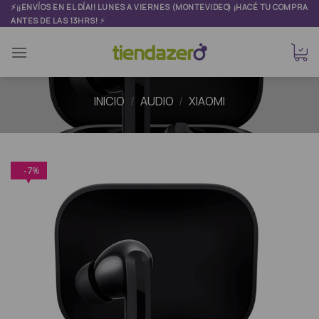
Skip
⚡¡¡ENVÍOS EN EL DÍA!! LUNES A VIERNES (MONTEVIDEO) ¡HACÉ TU COMPRA
⚡
ANTES DE LAS 13HRS!
to
content
INICIO
/
AUDIO
/
XIAOMI
7
%