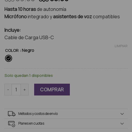
precio
precio
Hasta 10 horas
de autonomía
original
actual
Micrófono
integrado y
asistentes de voz
compatibles
era:
es:
U$S
U$S
Incluye:
59.00.
55.00.
Cable de Carga USB-C
LIMPIAR
: Negro
COLOR
Solo quedan 1 disponibles
Xiaomi Redmi Buds 5 cantidad
COMPRAR
Métodos y costos de envío
Planes en cuotas