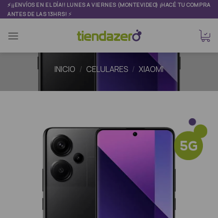
Skip
⚡¡¡ENVÍOS EN EL DÍA!! LUNES A VIERNES (MONTEVIDEO) ¡HACÉ TU COMPRA
⚡
ANTES DE LAS 13HRS!
to
content
INICIO
/
CELULARES
/
XIAOMI