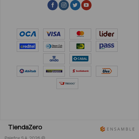
TiendaZero
Palefox S.A. 2026 ©