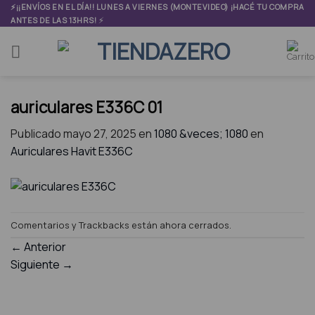
Skip
⚡¡¡ENVÍOS EN EL DÍA!! LUNES A VIERNES (MONTEVIDEO) ¡HACÉ TU COMPRA
⚡
ANTES DE LAS 13HRS!
to
content
auriculares E336C 01
Publicado
mayo 27, 2025
en
1080 &veces; 1080
en
Auriculares Havit E336C
Comentarios y Trackbacks están ahora cerrados.
←
Anterior
Siguiente
→