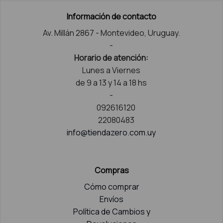
Información de contacto
Av. Millán 2867 - Montevideo, Uruguay.
-
Horario de atención:
Lunes a Viernes
de 9 a 13 y 14 a 18 hs
-
092616120
22080483
info@tiendazero.com.uy
Compras
Cómo comprar
Envíos
Política de Cambios y