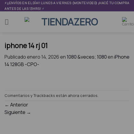
Skip
⚡¡¡ENVÍOS EN EL DÍA!! LUNES A VIERNES (MONTEVIDEO) ¡HACÉ TU COMPRA
⚡
ANTES DE LAS 13HRS!
to
content
iphone 14 rj 01
Publicado
enero 14, 2026
en
1080 &veces; 1080
en
iPhone
14 128GB -CPO-
Comentarios y Trackbacks están ahora cerrados.
←
Anterior
Siguiente
→