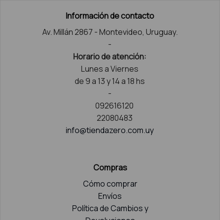
Información de contacto
Av. Millán 2867 - Montevideo, Uruguay.
-
Horario de atención:
Lunes a Viernes
de 9 a 13 y 14 a 18 hs
-
092616120
22080483
info@tiendazero.com.uy
Compras
Cómo comprar
Envíos
Política de Cambios y