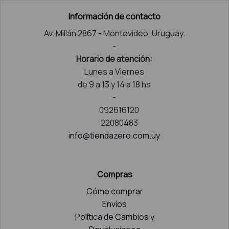
Información de contacto
Av. Millán 2867 - Montevideo, Uruguay.
-
Horario de atención:
Lunes a Viernes
de 9 a 13 y 14 a 18 hs
-
092616120
22080483
info@tiendazero.com.uy
Compras
Cómo comprar
Envíos
Política de Cambios y