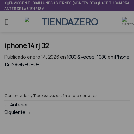
Skip
⚡¡¡ENVÍOS EN EL DÍA!! LUNES A VIERNES (MONTEVIDEO) ¡HACÉ TU COMPRA
⚡
ANTES DE LAS 13HRS!
to
content
iphone 14 rj 02
Publicado
enero 14, 2026
en
1080 &veces; 1080
en
iPhone
14 128GB -CPO-
Comentarios y Trackbacks están ahora cerrados.
←
Anterior
Siguiente
→