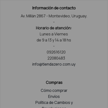
Información de contacto
Av. Millán 2867 - Montevideo, Uruguay.
-
Horario de atención:
Lunes a Viernes
de 9 a 13 y 14 a 18 hs
-
092616120
22080483
info@tiendazero.com.uy
Compras
Cómo comprar
Envíos
Política de Cambios y