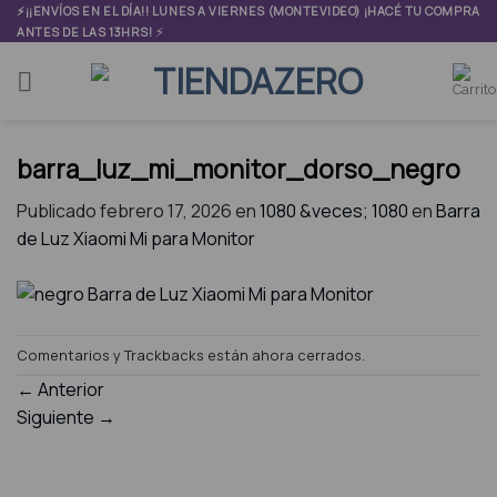
Skip
⚡¡¡ENVÍOS EN EL DÍA!! LUNES A VIERNES (MONTEVIDEO) ¡HACÉ TU COMPRA
⚡
ANTES DE LAS 13HRS!
to
content
barra_luz_mi_monitor_dorso_negro
Publicado
febrero 17, 2026
en
1080 &veces; 1080
en
Barra
de Luz Xiaomi Mi para Monitor
Comentarios y Trackbacks están ahora cerrados.
←
Anterior
Siguiente
→