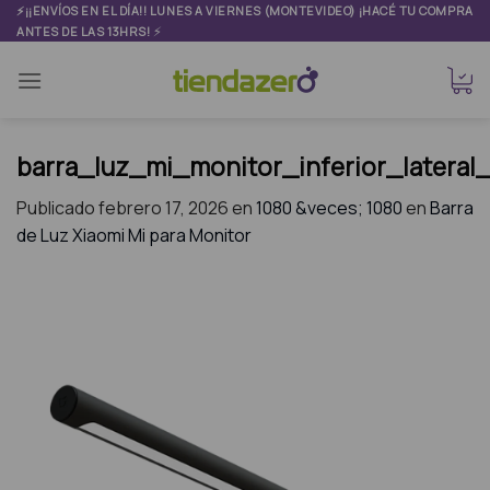
Skip
⚡¡¡ENVÍOS EN EL DÍA!! LUNES A VIERNES (MONTEVIDEO) ¡HACÉ TU COMPRA
⚡
ANTES DE LAS 13HRS!
to
content
barra_luz_mi_monitor_inferior_lateral
Publicado
febrero 17, 2026
en
1080 &veces; 1080
en
Barra
de Luz Xiaomi Mi para Monitor