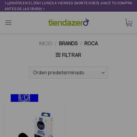
Skip
⚡¡¡ENVÍOS EN EL DÍA!! LUNES A VIERNES (MONTEVIDEO) ¡HACÉ TU COMPRA
⚡
ANTES DE LAS 13HRS!
to
content
INICIO
/
BRANDS
/
ROCA
FILTRAR