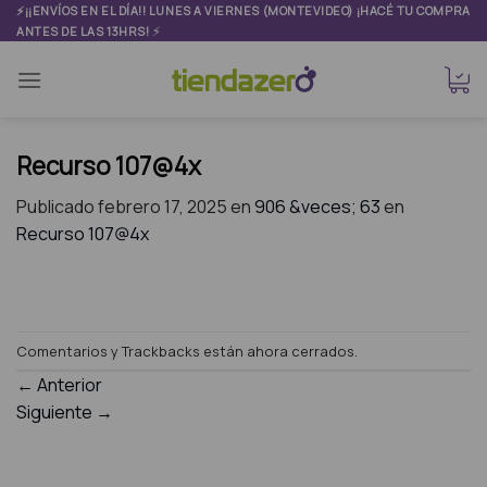
Skip
⚡¡¡ENVÍOS EN EL DÍA!! LUNES A VIERNES (MONTEVIDEO) ¡HACÉ TU COMPRA
⚡
ANTES DE LAS 13HRS!
to
content
Recurso 107@4x
Publicado
febrero 17, 2025
en
906 &veces; 63
en
Recurso 107@4x
Comentarios y Trackbacks están ahora cerrados.
←
Anterior
Siguiente
→