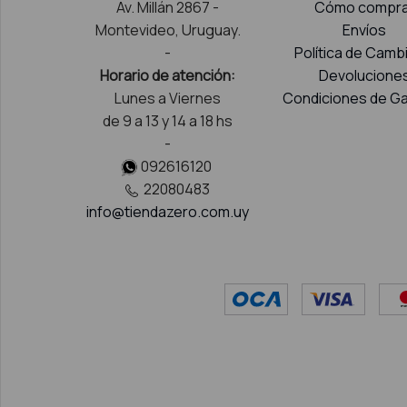
Av. Millán 2867 -
Cómo compra
Montevideo, Uruguay.
Envíos
-
Política de Camb
Horario de atención:
Devolucione
Lunes a Viernes
Condiciones de Ga
de 9 a 13 y 14 a 18 hs
-
092616120
22080483
info@tiendazero.com.uy