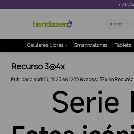
Skip
⚡¡¡ENVÍO
to
content
Buscar
por:
Celulares Libres
Smartwatches
Tablets
Recurso 3@4x
Publicado
abril 10, 2025
en
1225 &veces; 374
en
Recurso