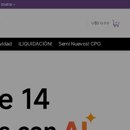
⚡
S 13HRS!
U$S
0.00
vidad
¡LIQUIDACIÓN!
Semi Nuevos! CPO