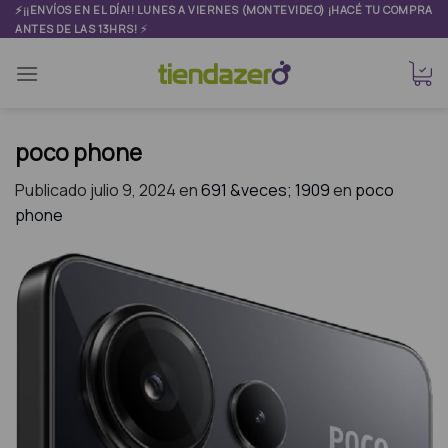
Skip
⚡¡¡ENVÍOS EN EL DÍA!! LUNES A VIERNES (MONTEVIDEO) ¡HACÉ TU COMPRA
⚡
ANTES DE LAS 13HRS!
to
content
poco phone
Publicado
julio 9, 2024
en
691 &veces; 1909
en
poco
phone