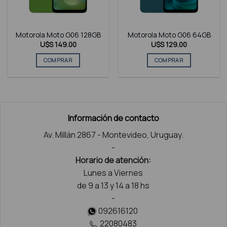
Motorola Moto G06 128GB
Motorola Moto G06 64GB
U$S
149.00
U$S
129.00
COMPRAR
COMPRAR
Este
Este
producto
producto
tiene
tiene
múltiples
múltiples
variantes.
variantes.
Información de contacto
Las
Las
Av. Millán 2867 - Montevideo, Uruguay.
opciones
opciones
se
se
-
pueden
pueden
Horario de atención:
elegir
elegir
Lunes a Viernes
en
en
de 9 a 13 y 14 a 18 hs
la
la
-
página
página
092616120
de
de
producto
producto
22080483