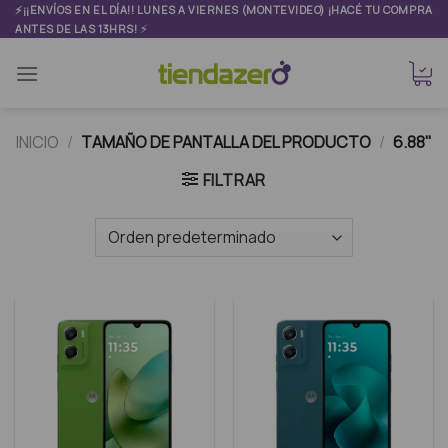
Skip
⚡¡¡ENVÍOS EN EL DÍA!! LUNES A VIERNES (MONTEVIDEO) ¡HACÉ TU COMPRA
⚡
ANTES DE LAS 13HRS!
to
content
INICIO
/
TAMAÑO DE PANTALLA DEL PRODUCTO
/
6.88"
FILTRAR